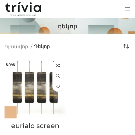
դեկոր
Գլխավոր
Դեկոր
ԱՌԿԱ
eurialo screen