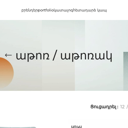
բրենդեր
portfolio
կատալոգ
հետադարձ կապ
աթոռ / աթոռակ
Ցուցադրել
12
ԱՌԿԱ