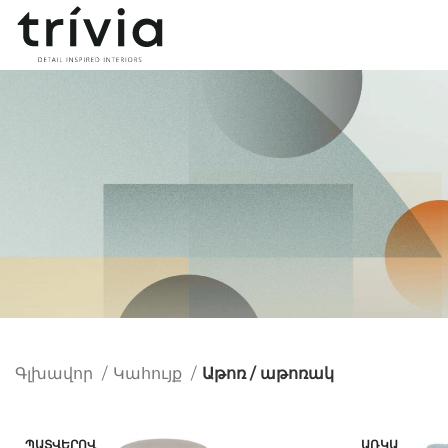
Գլխավոր
Կահույք
Աթոռ / աթոռակ
ՊԱՏՎԵՐՈՎ
ԱՌԿԱ