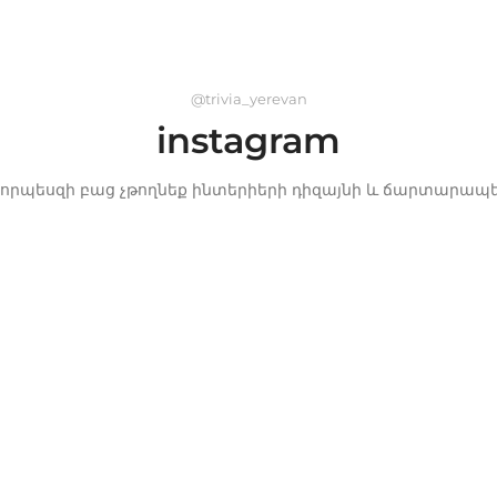
@trivia_yerevan
instagram
մ, որպեսզի բաց չթողնեք ինտերիերի դիզայնի և ճարտարապե