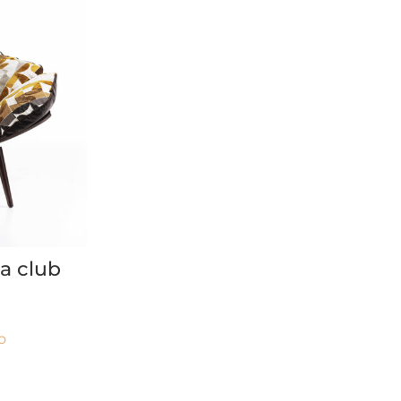
la club
o