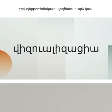
բրենդեր
portfolio
կատալոգ
հետադարձ կապ
վիզուալիզացիա