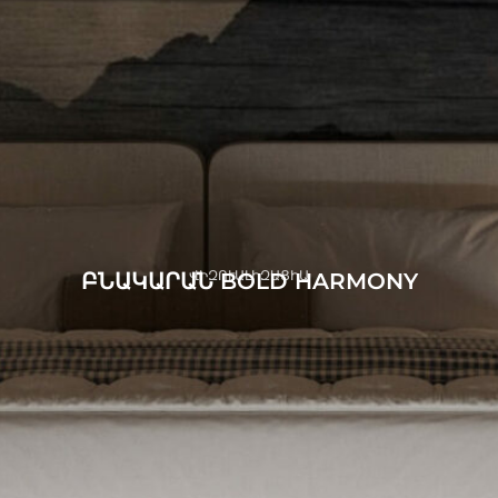
ՎԻԶՈՒԱԼԻԶԱՑԻԱ
ԲՆԱԿԱՐԱՆ BOLD HARMONY