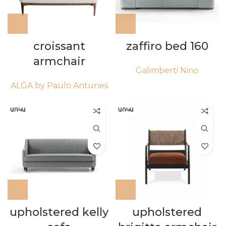
croissant
zaffiro bed 160
armchair
Galimberti Nino
ALGA by Paulo Antunes
ԱՌԿԱ
ԱՌԿԱ
upholstered kelly
upholstered