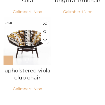
sofa
brigitta armchair
Galimberti Nino
Galimberti Nino
ԱՌԿԱ
upholstered viola
club chair
Galimberti Nino