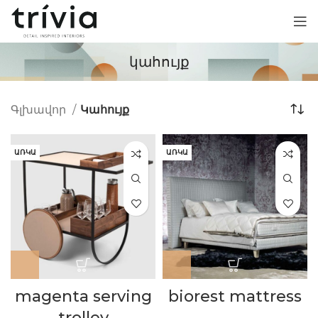
կահույք
Գլխավոր
Կահույք
ԱՌԿԱ
ԱՌԿԱ
magenta serving
biorest mattress
trolley