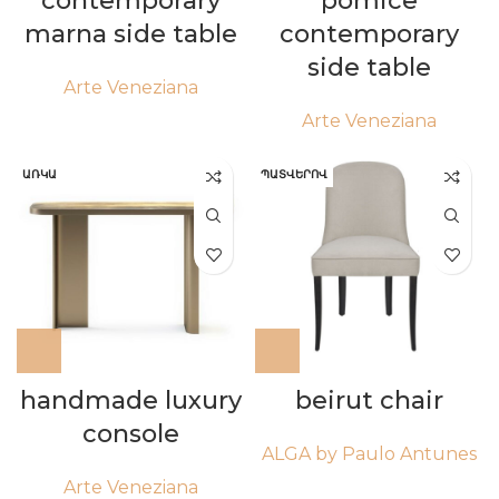
contemporary
pomice
marna side table
contemporary
side table
Arte Veneziana
Arte Veneziana
ԱՌԿԱ
ՊԱՏՎԵՐՈՎ
handmade luxury
beirut chair
console
ALGA by Paulo Antunes
Arte Veneziana